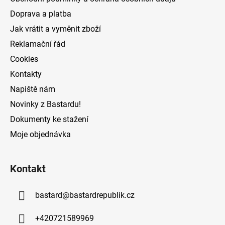
t
Doprava a platba
í
Jak vrátit a vyměnit zboží
Reklamační řád
Cookies
Kontakty
Napiště nám
Novinky z Bastardu!
Dokumenty ke stažení
Moje objednávka
Kontakt
bastard
@
bastardrepublik.cz
+420721589969