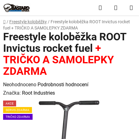
Přejít
Hledat
NÁKUP
na
obsah
KOŠÍK
Domů
/
Freestyle koloběžky
/
Freestyle koloběžka ROOT Invictus rocket
fuel
+ TRIČKO A SAMOLEPKY ZDARMA
Freestyle koloběžka ROOT
Invictus rocket fuel
+
TRIČKO A SAMOLEPKY
ZDARMA
Průměrné
Neohodnoceno
Podrobnosti hodnocení
hodnocení
Značka:
Root Industries
produktu
AKCE
je
SERVIS ZDARMA
0,0
TRIČKO ZDARMA
z
5