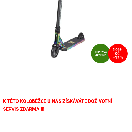
hvězdiček.
5 069
DOPRAVA
KČ
ZDARMA
–19 %
K TÉTO KOLOBĚŽCE U NÁS ZÍSKÁVÁTE DOŽIVOTNÍ
SERVIS ZDARMA !!!