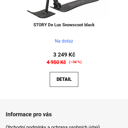
STORY De Lux Snowscoot black
Na dotaz
3 249 Kč
4 950 Kč
(–34 %)
DETAIL
Z
á
Informace pro vás
p
a
Obchodní podmínky a ochrana osobních údajů