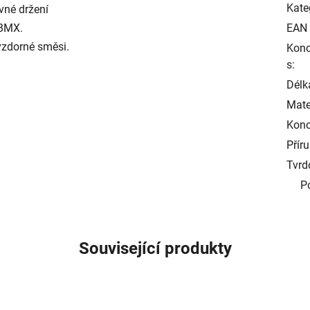
Kate
ávné držení
 BMX.
EAN
vzdorné směsi.
Konc
s:
Délka
Mater
Konc
Přír
Tvrd
P
Související produkty