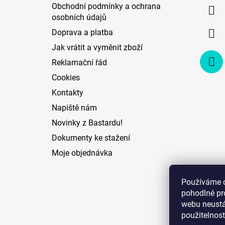
a
Obchodní podmínky a ochrana
t
osobních údajů
í
Doprava a platba
Jak vrátit a vyměnit zboží
Reklamační řád
Cookies
Kontakty
Napiště nám
Novinky z Bastardu!
Dokumenty ke stažení
Moje objednávka
Používáme 
pohodlné pr
webu neustál
použitelnost