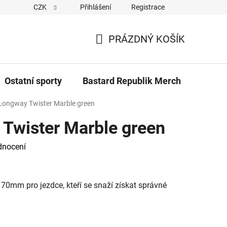
CZK
Přihlášení
Registrace
Cookies
Kontakty
Napiště nám
Novinky z Bastar
PRÁZDNÝ KOŠÍK
NÁKUPNÍ
KOŠÍK
Ostatní sporty
Bastard Republik Merch
Tričk
 Longway Twister Marble green
 Twister Marble green
dnocení
70mm pro jezdce, kteří se snaží získat správné