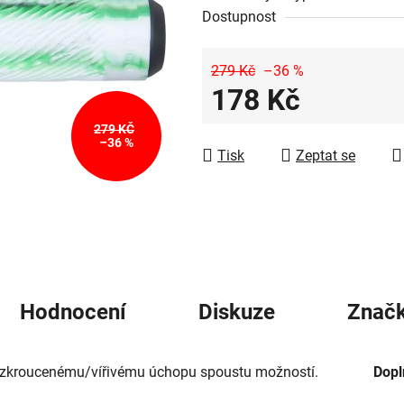
5
Dostupnost
hvězdiček.
279 Kč
–36 %
178 Kč
Měrná cena:
279 KČ
–36 %
Tisk
Zeptat se
Hodnocení
Diskuze
Znač
u zkroucenému/vířivému úchopu spoustu možností.
Dopl