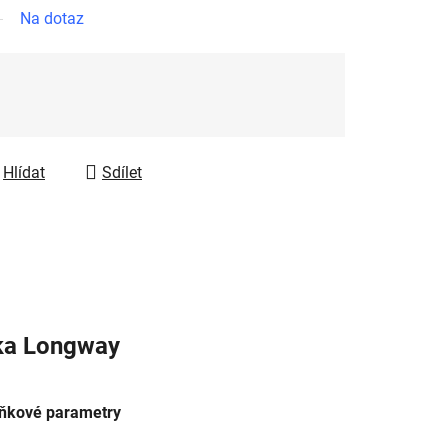
Na dotaz
Hlídat
Sdílet
ka
Longway
ňkové parametry