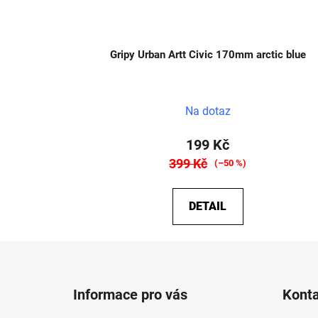
Gripy Urban Artt Civic 170mm arctic blue
Na dotaz
199 Kč
399 Kč
(–50 %)
DETAIL
Z
á
Informace pro vás
Kont
p