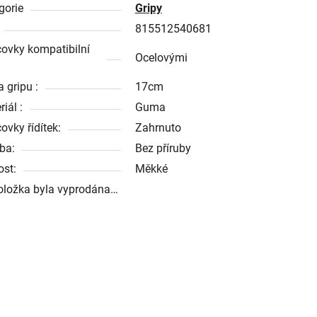
gorie
Gripy
815512540681
ovky kompatibilní
Ocelovými
 gripu :
17cm
iál :
Guma
ovky řídítek:
Zahrnuto
uba:
Bez příruby
ost:
Měkké
oložka byla vyprodána…