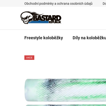
Přejít
Obchodní podmínky a ochrana osobních údajů
Do
na
obsah
Freestyle koloběžky
Díly na koloběžk
AKCE