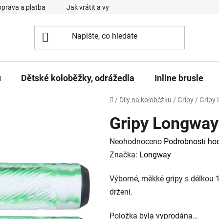
prava a platba
Jak vrátit a vyměnit zboží
Reklamační řád
u
Dětské koloběžky, odrážedla
Inline brusle
Domů
/
Díly na koloběžku
/
Gripy
/
Gripy
Gripy Longway
Průměrné
Neohodnoceno
Podrobnosti ho
hodnocení
Značka:
Longway
produktu
Výborné, měkké gripy s délkou 1
je
držení.
0,0
z
Položka byla vyprodána…