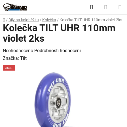
Přejít
Hledat
NÁKUP
na
obsah
KOŠÍK
Domů
/
Díly na koloběžku
/
Kolečka
/
Kolečka TILT UHR 110mm violet 2ks
Kolečka TILT UHR 110mm
violet 2ks
Průměrné
Neohodnoceno
Podrobnosti hodnocení
hodnocení
Značka:
Tilt
produktu
AKCE
je
0,0
z
5
hvězdiček.