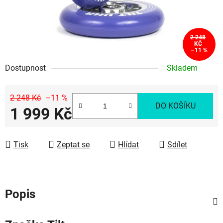
2 248
KČ
–11 %
Dostupnost
Skladem
2 248 Kč
–11 %
DO KOŠÍKU
1 999 Kč
Měrná cena:
Tisk
Zeptat se
Hlídat
Sdílet
Popis