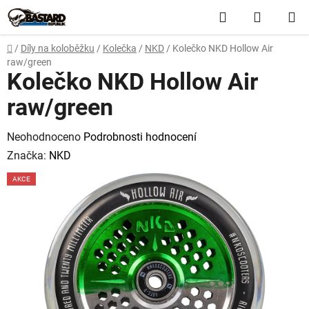
Přejít
Hledat
NÁKUP
na
obsah
KOŠÍK
Domů
/
Díly na koloběžku
/
Kolečka
/
NKD
/
Kolečko NKD Hollow Air
raw/green
Kolečko NKD Hollow Air
raw/green
Průměrné
Neohodnoceno
Podrobnosti hodnocení
hodnocení
Značka:
NKD
produktu
AKCE
je
0,0
z
5
hvězdiček.