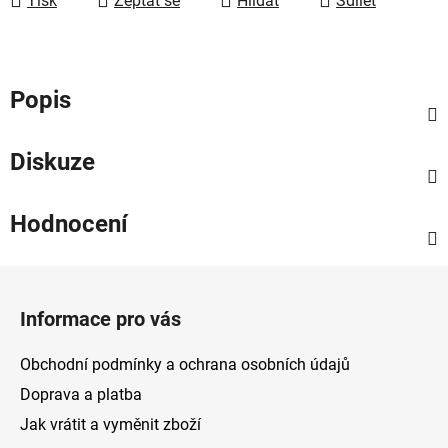
Tisk
Zeptat se
Hlídat
Sdílet
Popis
Diskuze
Hodnocení
Z
á
Informace pro vás
p
a
Obchodní podmínky a ochrana osobních údajů
t
Doprava a platba
í
Jak vrátit a vyměnit zboží