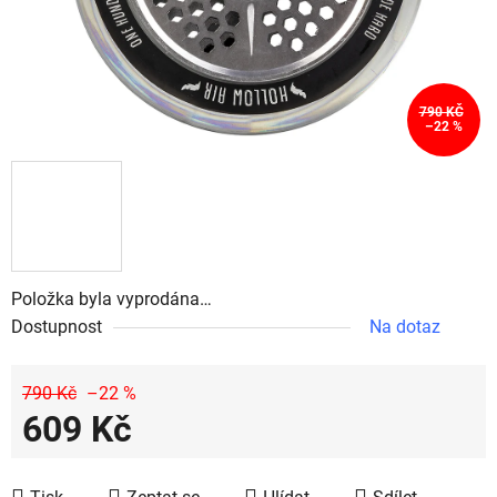
790 KČ
–22 %
Položka byla vyprodána…
Dostupnost
Na dotaz
790 Kč
–22 %
609 Kč
Měrná cena: