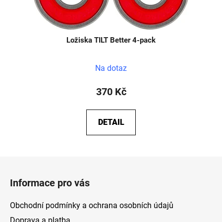
Ložiska TILT Better 4-pack
Na dotaz
370 Kč
DETAIL
Z
á
Informace pro vás
p
a
Obchodní podmínky a ochrana osobních údajů
t
Doprava a platba