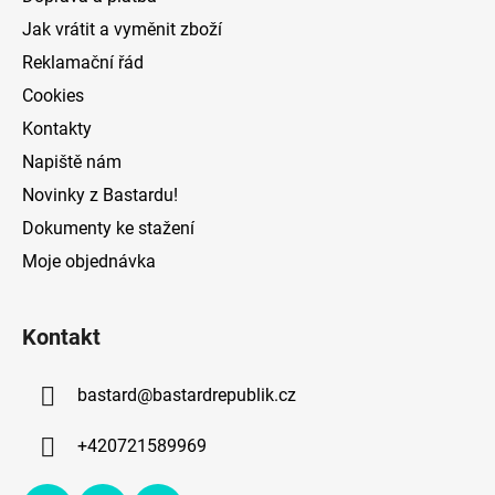
í
Jak vrátit a vyměnit zboží
Reklamační řád
Cookies
Kontakty
Napiště nám
Novinky z Bastardu!
Dokumenty ke stažení
Moje objednávka
Kontakt
bastard
@
bastardrepublik.cz
+420721589969