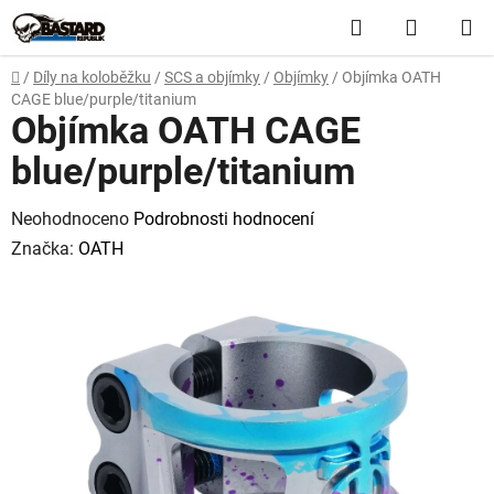
Přejít
Hledat
NÁKUP
na
obsah
KOŠÍK
Domů
/
Díly na koloběžku
/
SCS a objímky
/
Objímky
/
Objímka OATH
CAGE blue/purple/titanium
Objímka OATH CAGE
blue/purple/titanium
Průměrné
Neohodnoceno
Podrobnosti hodnocení
hodnocení
Značka:
OATH
produktu
je
0,0
z
5
hvězdiček.