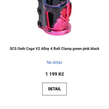
SCS Oath Cage V2 Alloy 4 Bolt Clamp green pink black
Na dotaz
1 199 Kč
DETAIL
Z