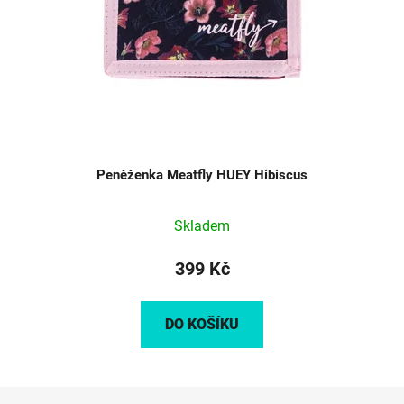
Peněženka Meatfly HUEY Hibiscus
Skladem
399 Kč
DO KOŠÍKU
Z