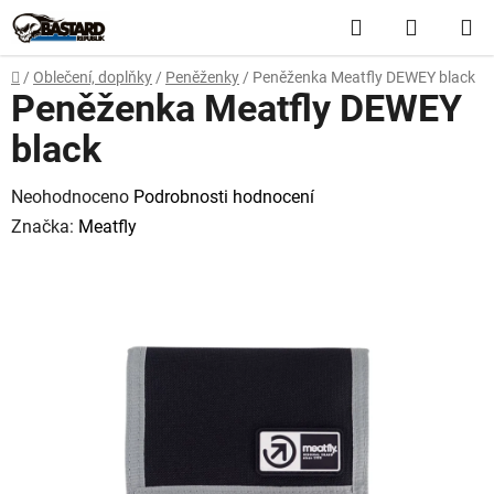
Přejít
Hledat
NÁKUP
na
obsah
KOŠÍK
Domů
/
Oblečení, doplňky
/
Peněženky
/
Peněženka Meatfly DEWEY black
Peněženka Meatfly DEWEY
black
Průměrné
Neohodnoceno
Podrobnosti hodnocení
hodnocení
Značka:
Meatfly
produktu
je
0,0
z
5
hvězdiček.