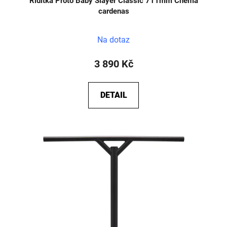
Řidítka Proto Baby Slayer Classic 711mm Chema
cardenas
Na dotaz
3 890 Kč
DETAIL