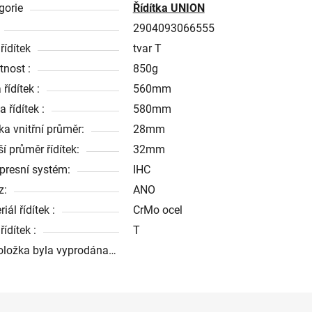
gorie
Řídítka UNION
2904093066555
řídítek
tvar T
nost :
850g
 řídítek :
560mm
 řídítek :
580mm
ka vnitřní průměr:
28mm
í průměr řídítek:
32mm
resní systém:
IHC
z:
ANO
iál řídítek :
CrMo ocel
řídítek :
T
oložka byla vyprodána…