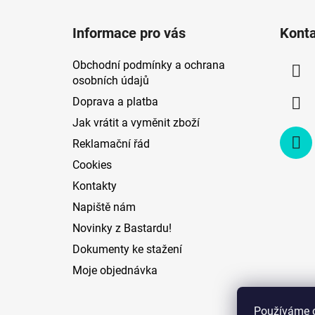
Z
á
Informace pro vás
Kont
p
a
Obchodní podmínky a ochrana
t
osobních údajů
í
Doprava a platba
Jak vrátit a vyměnit zboží
Reklamační řád
Cookies
Kontakty
Napiště nám
Novinky z Bastardu!
Dokumenty ke stažení
Moje objednávka
Používáme 