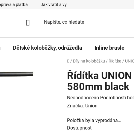
prava a platba
Jak vrátit a vyměnit zboží
Reklamační řád
u
Dětské koloběžky, odrážedla
Inline brusle
Domů
/
Díly na koloběžku
/
Řídítka
/
UNI
Řídítka UNION
580mm black
Průměrné
Neohodnoceno
Podrobnosti ho
hodnocení
Značka:
Union
produktu
Položka byla vyprodána…
je
Dostupnost
0,0