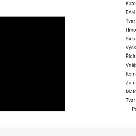
Kate
EAN
Tvar 
Hmot
Šířka
Výška
Řídít
Vnějš
Komp
Záře
Mater
Tvar 
P