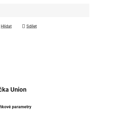
Hlídat
Sdílet
čka
Union
ňkové parametry