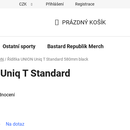
CZK
Přihlášení
Registrace
Cookies
Kontakty
Napiště nám
Novinky z Bastar
PRÁZDNÝ KOŠÍK
NÁKUPNÍ
KOŠÍK
Ostatní sporty
Bastard Republik Merch
Tričk
ON
/
Řídítka UNION Uniq T Standard 580mm black
 Uniq T Standard
dnocení
Na dotaz