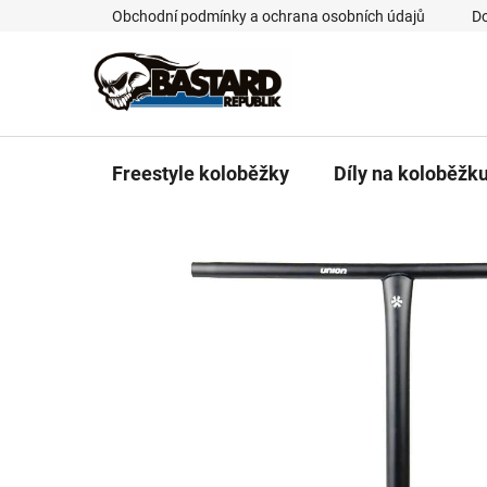
Přejít
Obchodní podmínky a ochrana osobních údajů
Do
na
obsah
Freestyle koloběžky
Díly na koloběžk