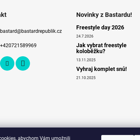
akt
Novinky z Bastardu!
Freestyle day 2026
bastard
@
bastardrepublik.cz
24.7.2026
Jak vybrat freestyle
+420721589969
koloběžku?
13.11.2025
Vyhraj komplet snů!
21.10.2025
cookies, abychom Vám umožnili