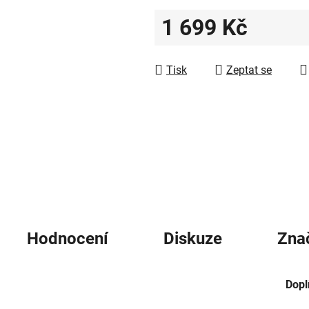
z
1 699 Kč
5
hvězdiček.
Měrná cena:
Tisk
Zeptat se
Hodnocení
Diskuze
Zna
Dopl