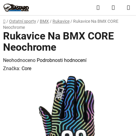
Přejít
Hledat
NÁKUP
na
obsah
KOŠÍK
Domů
/
Ostatní sporty
/
BMX
/
Rukavice
/
Rukavice Na BMX CORE
Neochrome
Rukavice Na BMX CORE
Neochrome
Průměrné
Neohodnoceno
Podrobnosti hodnocení
hodnocení
Značka:
Core
produktu
je
0,0
z
5
hvězdiček.