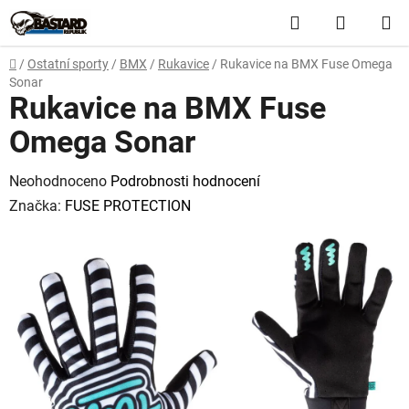
Přejít
Hledat
NÁKUP
na
obsah
KOŠÍK
Domů
/
Ostatní sporty
/
BMX
/
Rukavice
/
Rukavice na BMX Fuse Omega
Sonar
Rukavice na BMX Fuse
Omega Sonar
Průměrné
Neohodnoceno
Podrobnosti hodnocení
hodnocení
Značka:
FUSE PROTECTION
produktu
je
0,0
z
5
hvězdiček.