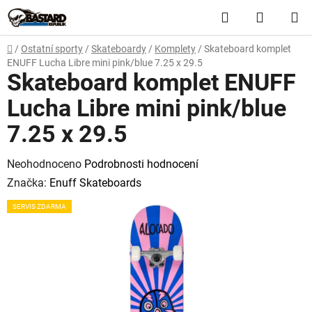
Přejít
Hledat
NÁKUP
na
obsah
KOŠÍK
Domů
/
Ostatní sporty
/
Skateboardy
/
Komplety
/
Skateboard komplet
ENUFF Lucha Libre mini pink/blue 7.25 x 29.5
Skateboard komplet ENUFF
Lucha Libre mini pink/blue
7.25 x 29.5
Průměrné
Neohodnoceno
Podrobnosti hodnocení
hodnocení
Značka:
Enuff Skateboards
produktu
SERVIS ZDARMA
je
0,0
z
5
hvězdiček.