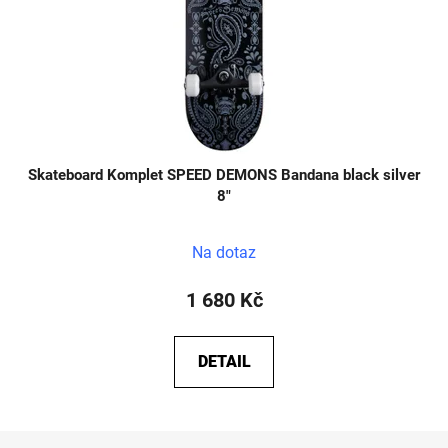
Skateboard Komplet SPEED DEMONS Bandana black silver
8"
Na dotaz
1 680 Kč
DETAIL
Z