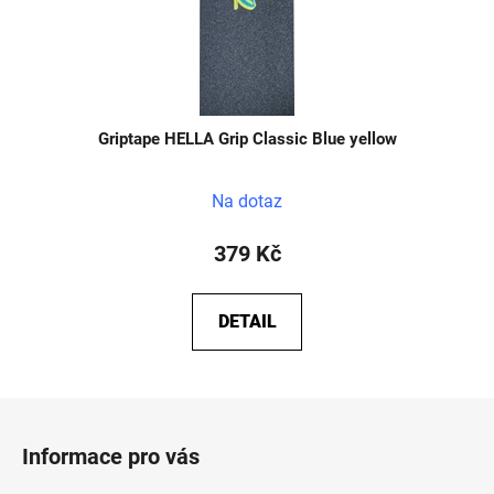
Griptape HELLA Grip Classic Blue yellow
Průměrné
Na dotaz
hodnocení
produktu
379 Kč
je
5,0
DETAIL
z
5
hvězdiček.
Z
á
Informace pro vás
p