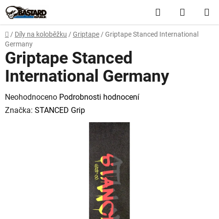
Přejít
Hledat
NÁKUP
na
obsah
KOŠÍK
Domů
/
Díly na koloběžku
/
Griptape
/
Griptape Stanced International
Germany
Griptape Stanced
International Germany
Průměrné
Neohodnoceno
Podrobnosti hodnocení
hodnocení
Značka:
STANCED Grip
produktu
je
0,0
z
5
hvězdiček.