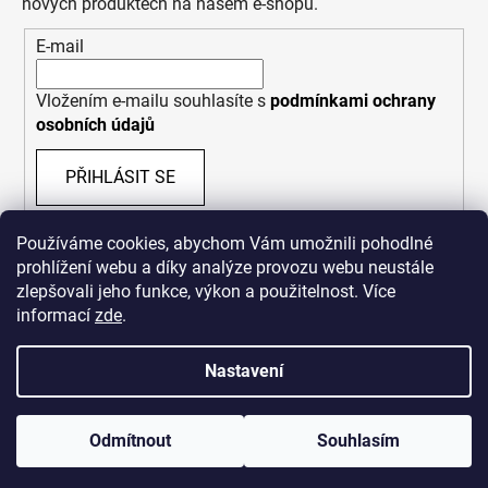
nových produktech na našem e-shopu.
E-mail
Vložením e-mailu souhlasíte s
podmínkami ochrany
osobních údajů
PŘIHLÁSIT SE
Používáme cookies, abychom Vám umožnili pohodlné
prohlížení webu a díky analýze provozu webu neustále
zlepšovali jeho funkce, výkon a použitelnost. Více
informací
zde
.
Nastavení
Vytvořil Shoptet
Odmítnout
Souhlasím
Copyright 2026
Bastard Republik
. Všechna práva
vyhrazena.