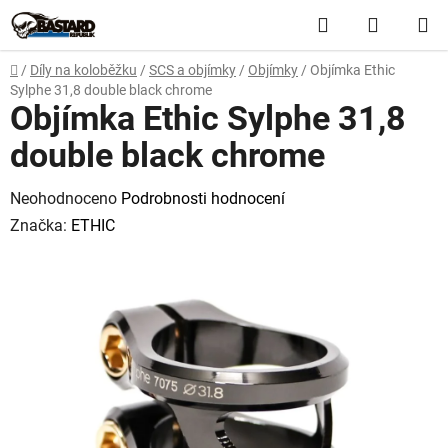
Přejít
Hledat
NÁKUP
na
obsah
KOŠÍK
Domů
/
Díly na koloběžku
/
SCS a objímky
/
Objímky
/
Objímka Ethic
Sylphe 31,8 double black chrome
Objímka Ethic Sylphe 31,8
double black chrome
Průměrné
Neohodnoceno
Podrobnosti hodnocení
hodnocení
Značka:
ETHIC
produktu
je
0,0
z
5
hvězdiček.