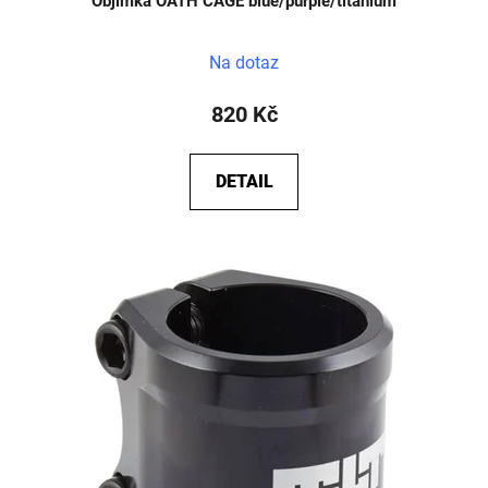
Objímka OATH CAGE blue/purple/titanium
Na dotaz
820 Kč
DETAIL