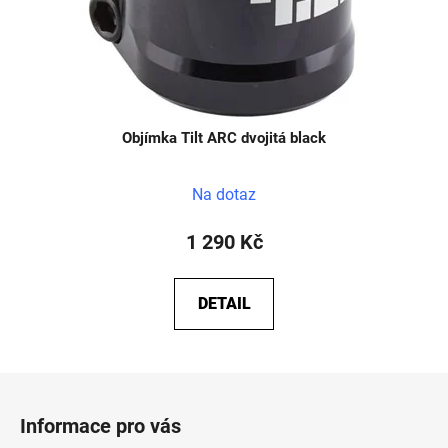
Objímka Tilt ARC dvojitá black
Na dotaz
1 290 Kč
DETAIL
Z
á
Informace pro vás
p