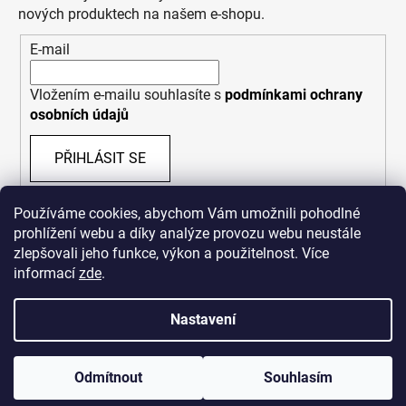
nových produktech na našem e-shopu.
E-mail
Vložením e-mailu souhlasíte s
podmínkami ochrany
osobních údajů
PŘIHLÁSIT SE
Používáme cookies, abychom Vám umožnili pohodlné
prohlížení webu a díky analýze provozu webu neustále
zlepšovali jeho funkce, výkon a použitelnost. Více
informací
zde
.
Nastavení
Vytvořil Shoptet
Odmítnout
Souhlasím
Copyright 2026
Bastard Republik
. Všechna práva
vyhrazena.