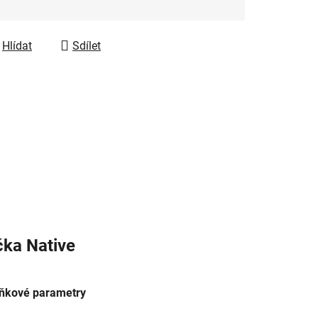
Hlídat
Sdílet
čka
Native
ňkové parametry