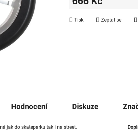
666 Kč
5
hvězdiček.
Měrná cena:
Tisk
Zeptat se
Hodnocení
Diskuze
Zna
á jak do skateparku tak i na street.
Dopl