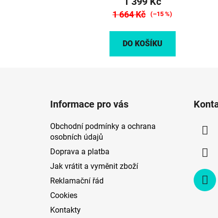
1 399 Kč
1 664 Kč
(–15 %)
DO KOŠÍKU
Z
á
Informace pro vás
Kont
p
a
Obchodní podmínky a ochrana
t
osobních údajů
í
Doprava a platba
Jak vrátit a vyměnit zboží
Reklamační řád
Cookies
Kontakty