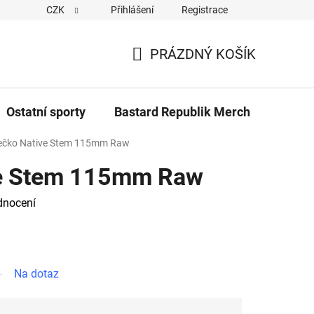
CZK
Přihlášení
Registrace
Cookies
Kontakty
Napiště nám
Novinky z Bastar
PRÁZDNÝ KOŠÍK
NÁKUPNÍ
KOŠÍK
Ostatní sporty
Bastard Republik Merch
Tričk
ečko Native Stem 115mm Raw
ve Stem 115mm Raw
dnocení
Na dotaz