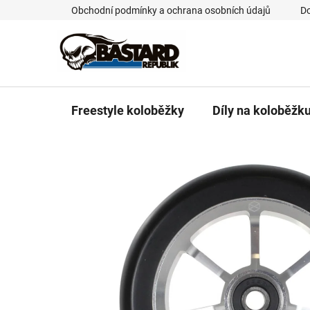
Přejít
Obchodní podmínky a ochrana osobních údajů
Do
na
obsah
Freestyle koloběžky
Díly na koloběžk