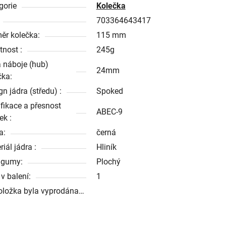
gorie
Kolečka
703364643417
ěr kolečka:
115 mm
nost :
245g
a náboje (hub)
24mm
čka:
n jádra (středu) :
Spoked
ifikace a přesnost
ABEC-9
ek :
a:
černá
iál jádra :
Hliník
 gumy:
Plochý
v balení:
1
oložka byla vyprodána…