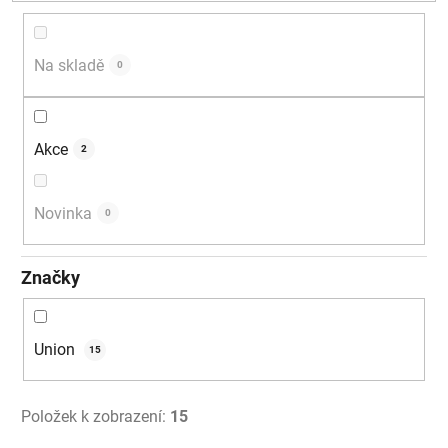
d
u
k
Na skladě
0
t
ů
Akce
2
Novinka
0
Značky
Union
15
Položek k zobrazení:
15