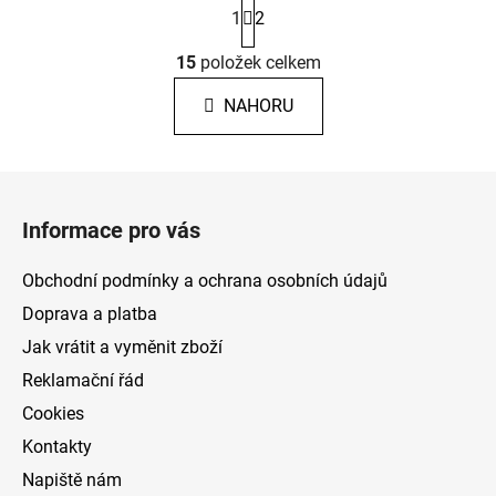
1
2
t
r
O
á
15
položek celkem
v
n
l
k
NAHORU
á
o
d
v
a
á
Z
c
n
á
í
í
Informace pro vás
p
p
r
a
Obchodní podmínky a ochrana osobních údajů
v
t
k
Doprava a platba
í
y
Jak vrátit a vyměnit zboží
v
Reklamační řád
ý
p
Cookies
i
Kontakty
s
Napiště nám
u