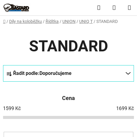
Přejít
Hledat
NÁKUP
na
obsah
KOŠÍK
Domů
/
Díly na koloběžku
/
Řídítka
/
UNION
/
UNIQ T
/
STANDARD
STANDARD
Ř
Řadit podle:
Doporučujeme
a
z
e
Cena
n
í
1599
Kč
1699
Kč
p
r
o