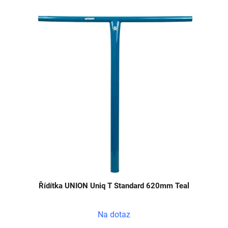
V
ý
p
i
s
p
r
o
d
u
k
t
ů
Řídítka UNION Uniq T Standard 620mm Teal
Na dotaz