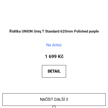
Řídítka UNION Uniq T Standard 620mm Polished purple
Na dotaz
1 699 Kč
DETAIL
NAČÍST DALŠÍ 3
S